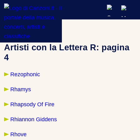
ARTISTI & BAND
Artisti
»
Lettera R
CLASSIFICHE MUSICALI
Artisti con la Lettera R: pagina
4
CONCERTI DAL VIVO
Rezophonic
Rhamys
Rhapsody Of Fire
Rhiannon Giddens
Rhove