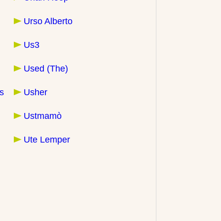
Urso Alberto
Us3
Used (The)
s
Usher
Ustmamò
Ute Lemper