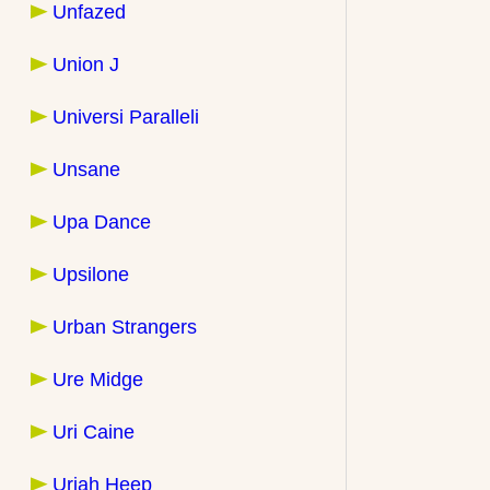
Unfazed
Union J
Universi Paralleli
Unsane
Upa Dance
Upsilone
Urban Strangers
Ure Midge
Uri Caine
Uriah Heep