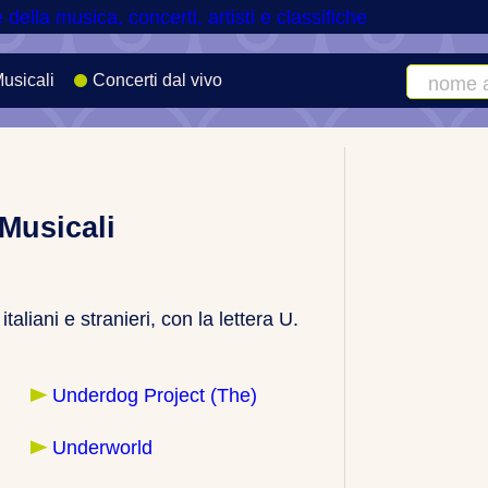
Musicali
Concerti dal vivo
Cerca
artista
o
canzone
Musicali
 italiani e stranieri, con la lettera U.
Underdog Project (The)
Underworld