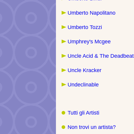
Umberto Napolitano
Umberto Tozzi
Umphrey's Mcgee
Uncle Acid & The Deadbeat
Uncle Kracker
Undeclinable
Tutti gli Artisti
Non trovi un artista?