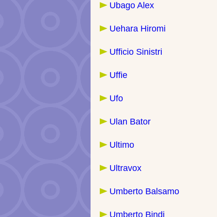
Ubago Alex
Uehara Hiromi
Ufficio Sinistri
Uffie
Ufo
Ulan Bator
Ultimo
Ultravox
Umberto Balsamo
Umberto Bindi