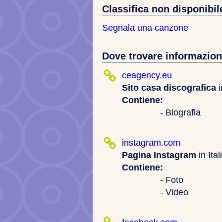
Classifica non disponibil
Segnala una canzone
Dove trovare informazion
ceagency.eu
Sito casa discografica
i
Contiene:
- Biografia
instagram.com
Pagina Instagram
in Ita
Contiene:
- Foto
- Video