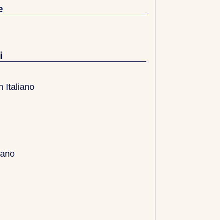
e
i
n Italiano
liano