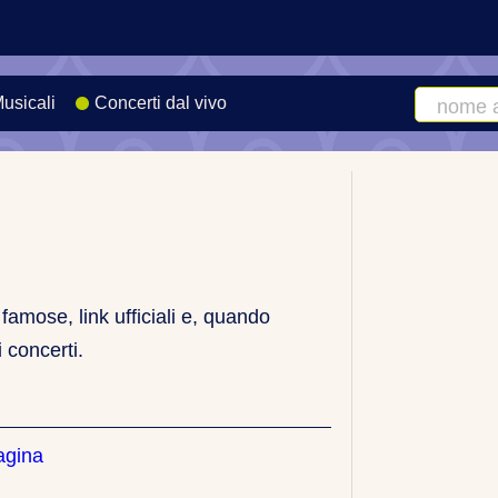
Musicali
Concerti dal vivo
Cerca
artista
o
canzone
famose, link ufficiali e, quando
i concerti.
agina