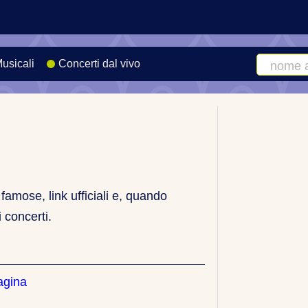
Musicali
Concerti dal vivo
Cerca
artista
o
canzone
famose, link ufficiali e, quando
i concerti.
agina