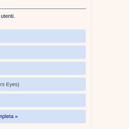
 utenti.
rs Eyes)
mpleta »