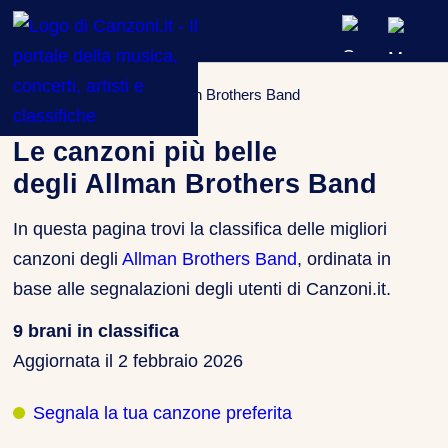
ARTISTI & BAND
Classifiche
»
Artista
»
Allman Brothers Band
CLASSIFICHE MUSICALI
Le canzoni più belle
degli Allman Brothers Band
CONCERTI DAL VIVO
In questa pagina trovi la classifica delle migliori
canzoni degli
Allman Brothers Band
, ordinata in
base alle segnalazioni degli utenti di Canzoni.it.
9 brani in classifica
Aggiornata il
2 febbraio 2026
Segnala la tua canzone preferita