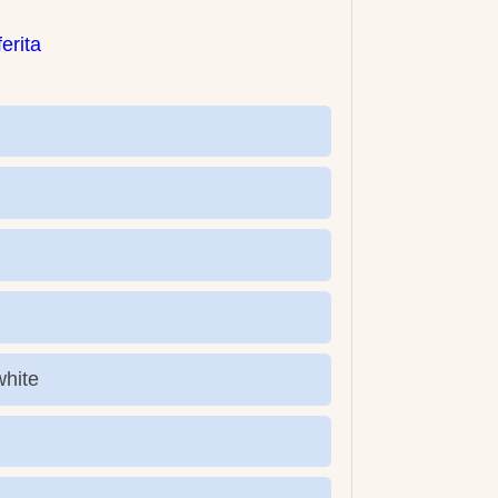
erita
white