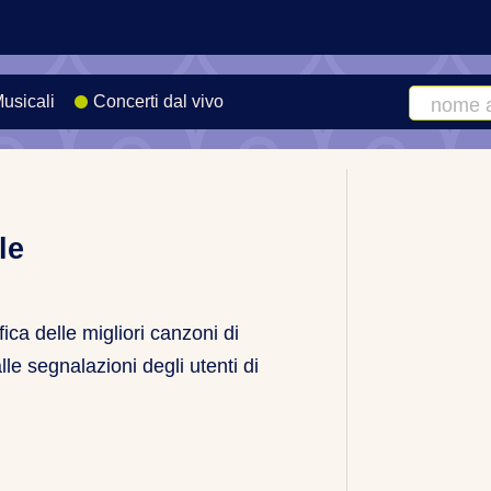
Musicali
Concerti dal vivo
Cerca
artista
o
canzone
le
fica delle migliori canzoni di
lle segnalazioni degli utenti di