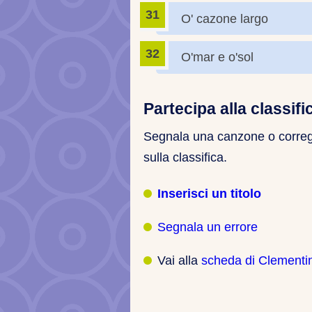
O' cazone largo
O'mar e o'sol
Partecipa alla classifi
Segnala una canzone o correggi
sulla classifica.
Inserisci un titolo
Segnala un errore
Vai alla
scheda di Clementi