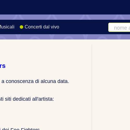
Musicali
Concerti dal vivo
Cerca
artista
o
canzone
rs
a conoscenza di alcuna data.
siti dedicati all'artista: