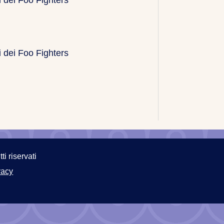
 dei Foo Fighters
 dei Foo Fighters
ti riservati
vacy