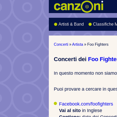
Artisti & Band
Classifiche 
Concerti
»
Artista
»
Foo Fighters
Concerti dei
Foo Fighte
In questo momento non siamo 
Puoi provare a cercare in questi 
Facebook.com/foofighters
Vai al sito
in Inglese