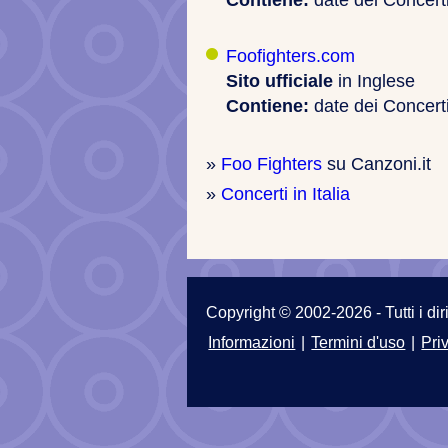
Contiene:
date dei Concerti
Foofighters.com
Sito ufficiale
in Inglese
Contiene:
date dei Concerti
»
Foo Fighters
su Canzoni.it
»
Concerti in Italia
Copyright © 2002-2026 - Tutti i dirit
Informazioni
|
Termini d'uso
|
Pri