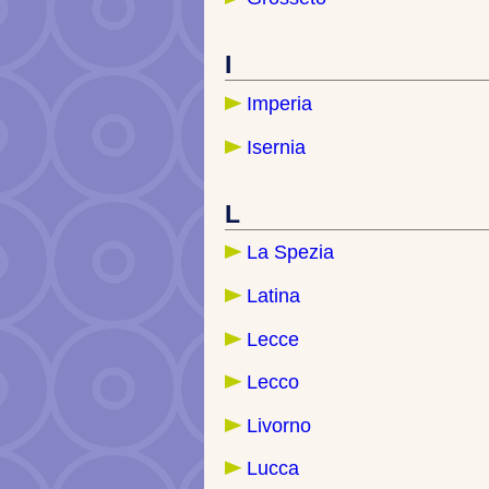
I
Imperia
Isernia
L
La Spezia
Latina
Lecce
Lecco
Livorno
Lucca