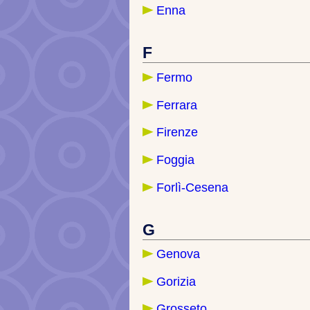
Enna
F
Fermo
Ferrara
Firenze
Foggia
Forlì-Cesena
G
Genova
Gorizia
Grosseto