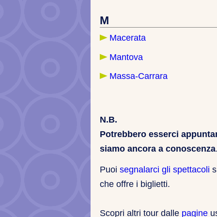
M
Macerata
Mantova
Massa-Carrara
N.B.
Potrebbero esserci appuntam
siamo ancora a conoscenza
Puoi
segnalarci gli spettacoli
s
che offre i biglietti.
Scopri altri tour dalle
pagine
us