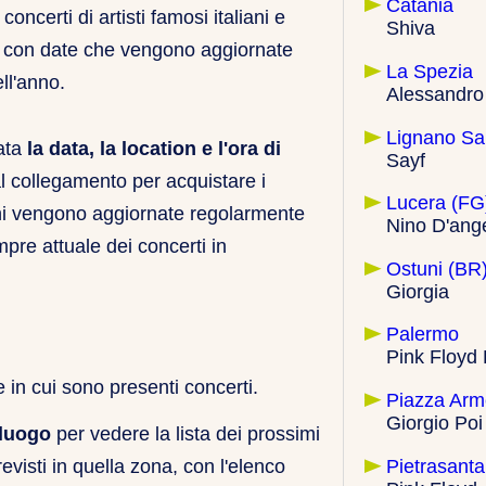
Catania
 concerti di artisti famosi italiani e
Shiva
ur, con date che vengono aggiornate
La Spezia
ll'anno.
Alessandro
Lignano Sa
cata
la data, la location e l'ora di
Sayf
al collegamento per acquistare i
Lucera (FG
ni vengono aggiornate regolarmente
Nino D'ang
pre attuale dei concerti in
Ostuni (BR
Giorgia
Palermo
Pink Floyd
 in cui sono presenti concerti.
Piazza Arm
Giorgio Poi
oluogo
per vedere la lista dei prossimi
Pietrasanta
evisti in quella zona, con l'elenco