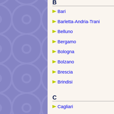
B
Bari
Barletta-Andria-Trani
Belluno
Bergamo
Bologna
Bolzano
Brescia
Brindisi
C
Cagliari