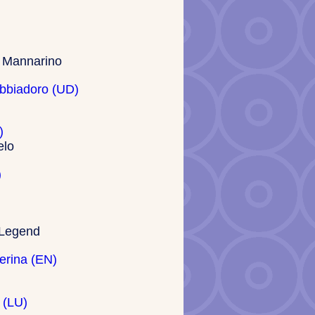
 Mannarino
bbiadoro (UD)
)
elo
)
 Legend
erina (EN)
 (LU)