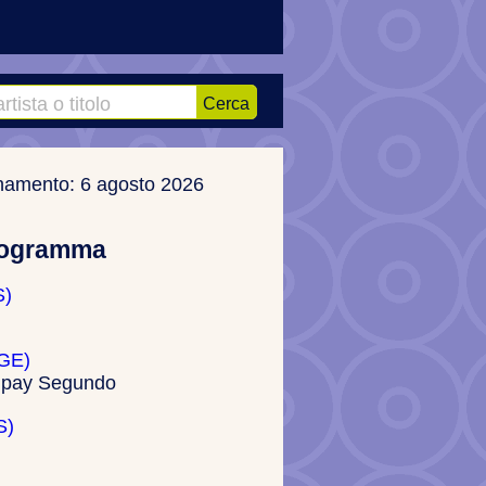
Cerca
namento: 6 agosto 2026
rogramma
S)
(GE)
pay Segundo
S)