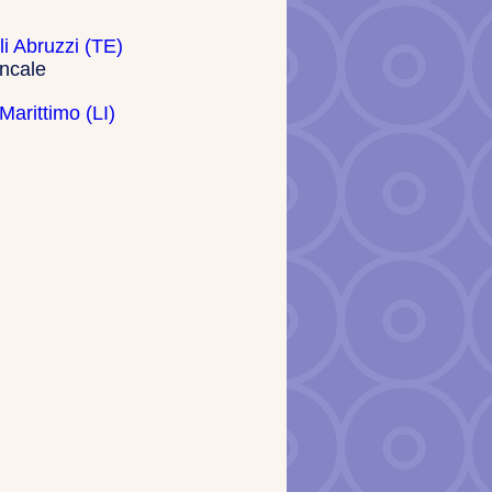
i Abruzzi (TE)
ncale
arittimo (LI)