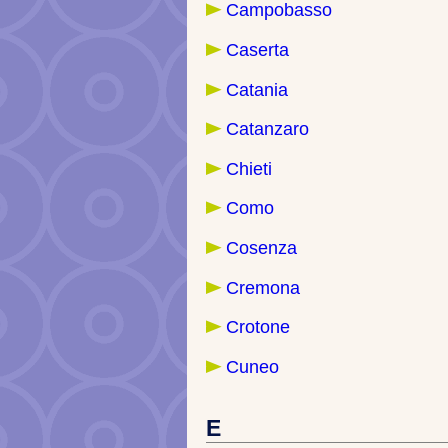
Campobasso
Caserta
Catania
Catanzaro
Chieti
Como
Cosenza
Cremona
Crotone
Cuneo
E