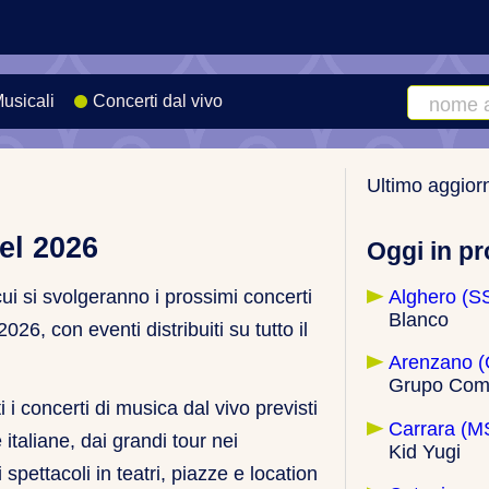
Musicali
Concerti dal vivo
Cerca
artista
o
Ultimo aggior
canzone
nel 2026
Oggi in p
Alghero (S
 cui si svolgeranno i prossimi concerti
Blanco
2026, con eventi distribuiti su tutto il
Arenzano 
Grupo Com
 i concerti di musica dal vivo previsti
Carrara (M
e italiane, dai grandi tour nei
Kid Yugi
i spettacoli in teatri, piazze e location