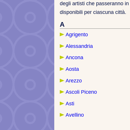
degli artisti che passeranno in 
disponibili per ciascuna città.
A
Agrigento
Alessandria
Ancona
Aosta
Arezzo
Ascoli Piceno
Asti
Avellino