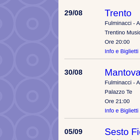
Trento
29/08
Fulminacci - A
Trentino Musi
Ore 20:00
Info e Biglietti
Mantov
30/08
Fulminacci - A
Palazzo Te
Ore 21:00
Info e Biglietti
Sesto Fi
05/09