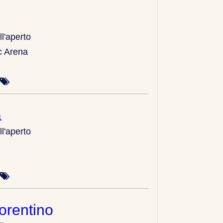
ll'aperto
c Arena
a
ll'aperto
orentino