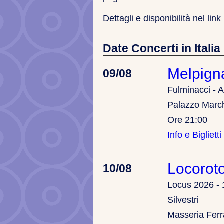
Dettagli e disponibilità nel link
Date Concerti in Italia
Melpign
09/08
Fulminacci - A
Palazzo Marc
Ore 21:00
Info e Biglietti
Locorot
10/08
Locus 2026 - 
Silvestri
Masseria Fer