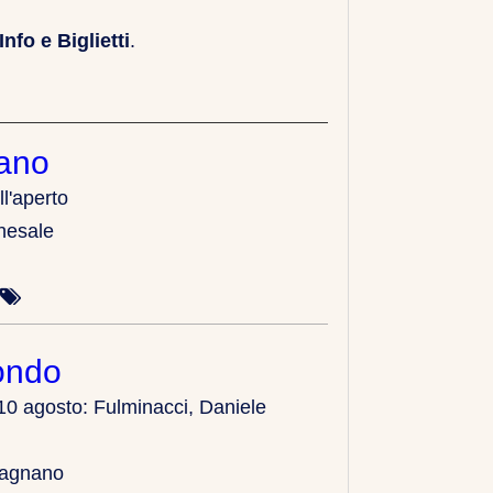
Info e Biglietti
.
ano
ll'aperto
hesale
ondo
10 agosto: Fulminacci, Daniele
ragnano