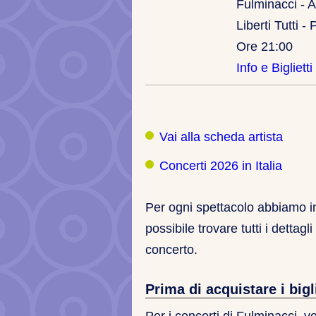
Fulminacci - A
Liberti Tutti -
Ore 21:00
Info e Biglietti
Vai alla scheda artista
Concerti 2026 in Italia
Per ogni spettacolo abbiamo ins
possibile trovare tutti i dettagl
concerto.
Prima di acquistare i bigli