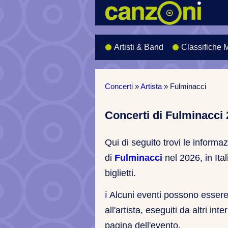
Artisti & Band
Classifiche 
Concerti
»
Artista
»
Fulminacci
Concerti di Fulminacci
Qui di seguito trovi le informa
di
Fulminacci
nel 2026, in Ital
biglietti.
ℹ️
Alcuni eventi possono essere c
all'artista, eseguiti da altri int
pagina dell'evento.