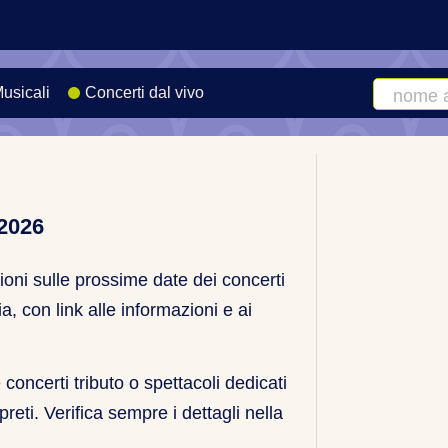
Musicali
Concerti dal vivo
Cerca
artista
o
canzone
 2026
zioni sulle prossime date dei concerti
ia, con link alle informazioni e ai
oncerti tributo o spettacoli dedicati
erpreti. Verifica sempre i dettagli nella