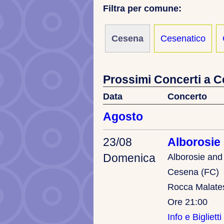
Filtra per comune:
Cesena
Cesenatico
Prossimi Concerti a 
Data
Concerto
Agosto
23/08
Alborosie
Domenica
Alborosie an
Cesena (FC)
Rocca Malate
Ore 21:00
Info e Biglietti