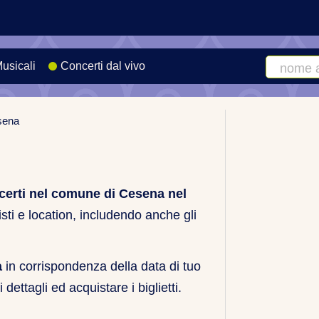
Musicali
Concerti dal vivo
Cerca
artista
o
sena
canzone
certi nel comune di Cesena nel
isti e location, includendo anche gli
a
in corrispondenza della data di tuo
 dettagli ed acquistare i biglietti.