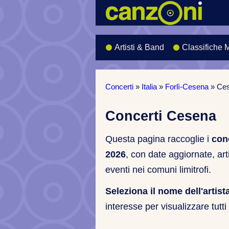
Artisti & Band
Classifiche 
Concerti
»
Italia
»
Forlì-Cesena
»
Ce
Concerti Cesena
Questa pagina raccoglie i
con
2026
, con date aggiornate, art
eventi nei comuni limitrofi.
Seleziona il nome dell'artist
interesse per visualizzare tutti i