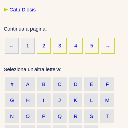
Catu Diosis
Continua a pagina:
←
1
2
3
4
5
→
Seleziona un'altra lettera:
#
A
B
C
D
E
F
G
H
I
J
K
L
M
N
O
P
Q
R
S
T