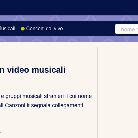
Musicali
Concerti dal vivo
Cerca
artista
o
canzone
on video musicali
 e gruppi musicali stranieri il cui nome
uali Canzoni.it segnala collegamenti
: