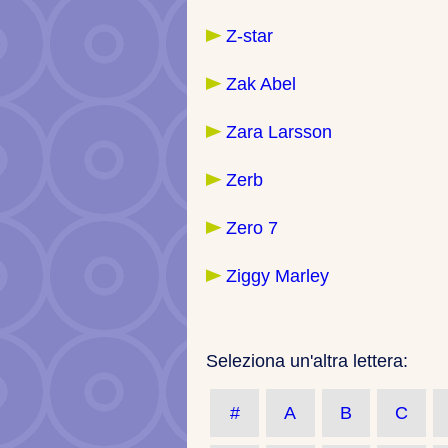
Z-star
Zak Abel
Zara Larsson
Zerb
Zero 7
Ziggy Marley
Seleziona un'altra lettera:
#
A
B
C