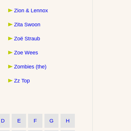
Zion & Lennox
Zita Swoon
Zoë Straub
Zoe Wees
Zombies (the)
Zz Top
D
E
F
G
H